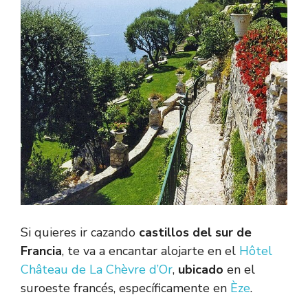
Si quieres ir cazando
castillos del sur de
Francia
, te va a encantar alojarte en el
Hôtel
Château de La Chèvre d’Or
,
ubicado
en el
suroeste francés, específicamente en
Èze
.