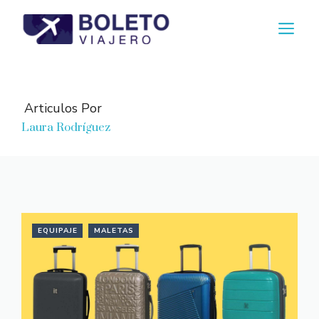
Saltar
M
al
contenido
Articulos Por
Laura Rodríguez
EQUIPAJE
MALETAS