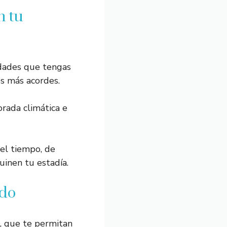
n tu
idades que tengas
os más acordes.
rada climática e
el tiempo, de
inen tu estadía.
ado
, que te permitan