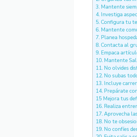
3. Mantente sie
4. Investiga aspe
5. Configura tu t
6. Mantente comu
7. Planea hosped
8. Contacta al gr
9. Empaca artícul
10. Mantente Sa
11. No olvides di
12. No subas todo
13. Incluye carre
14. Prepárate con
15 Mejora tus defi
16. Realiza entr
17. Aprovecha las
18. No te obsesio
19. No confíes de
20. Evita salir a 