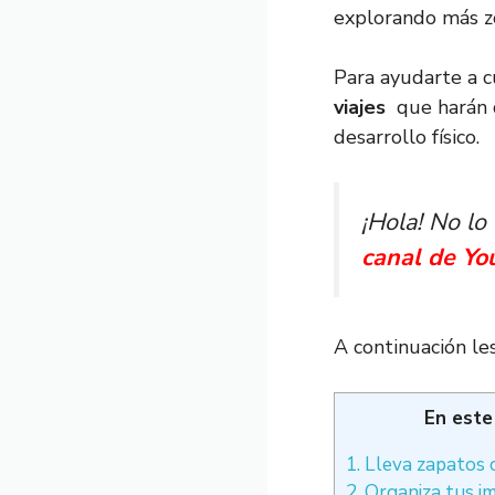
explorando más zo
Para ayudarte a c
viajes
que harán d
desarrollo físico.
¡Hola! No lo
canal de Y
A continuación l
En este
1. Lleva zapatos 
2. Organiza tus 