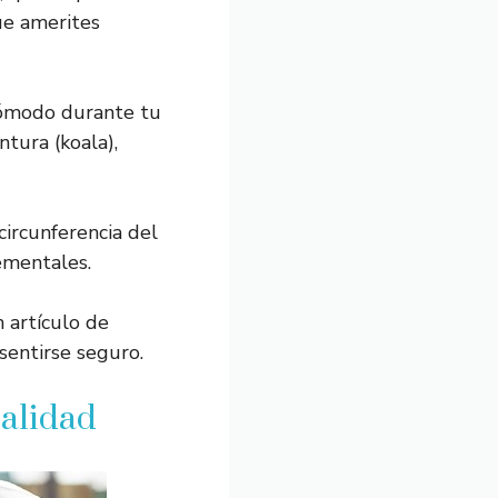
ue amerites
ncómodo durante tu
tura (koala),
circunferencia del
ementales.
 artículo de
sentirse seguro.
calidad