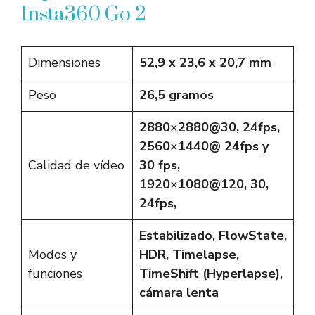
Insta360 Go 2
Dimensiones
52,9 x 23,6 x 20,7 mm
Peso
26,5 gramos
2880×2880@30, 24fps,
2560×1440@ 24fps y
Calidad de vídeo
30 fps,
1920×1080@120, 30,
24fps,
Estabilizado, FlowState,
Modos y
HDR, Timelapse,
funciones
TimeShift (Hyperlapse),
cámara lenta