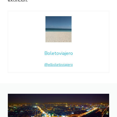
Boletoviajero
@elboletoviajero